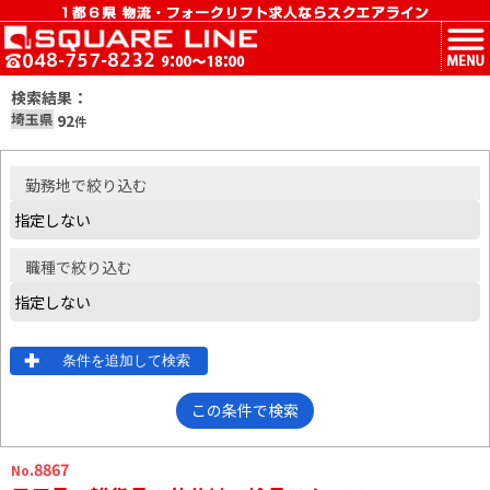
MENU
検索結果：
埼玉県
92
件
勤務地
で絞り込む
職種
で絞り込む
条件を追加して検索
この条件で検索
.8867
No