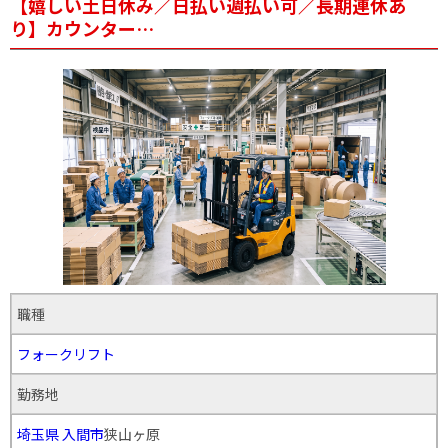
【嬉しい土日休み／日払い週払い可／長期連休あ
り】カウンター…
職種
フォークリフト
勤務地
埼玉県
入間市
狭山ヶ原