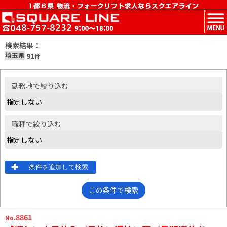
MENU
検索結果：
埼玉県
91
件
勤務地
で絞り込む
職種
で絞り込む
条件を追加して検索
この条件で検索
.8861
No