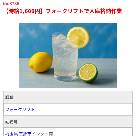
.8786
No
【時給1,600円】フォークリフトで入庫格納作業
職種
フォークリフト
勤務地
埼玉県
三郷市
インター南