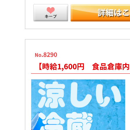
ープ
.8290
No
【時給1,600円 食品倉