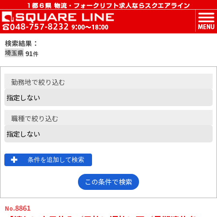
MENU
検索結果：
埼玉県
91
件
勤務地
で絞り込む
職種
で絞り込む
条件を追加して検索
この条件で検索
.8861
No