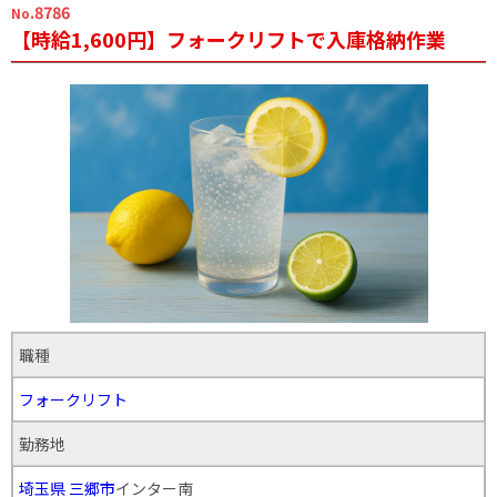
.8786
No
【時給1,600円】フォークリフトで入庫格納作業
職種
フォークリフト
勤務地
埼玉県
三郷市
インター南