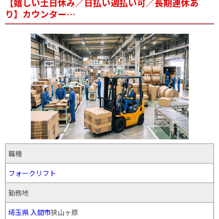
【嬉しい土日休み／日払い週払い可／長期連休あ
り】カウンター…
職種
フォークリフト
勤務地
埼玉県
入間市
狭山ヶ原