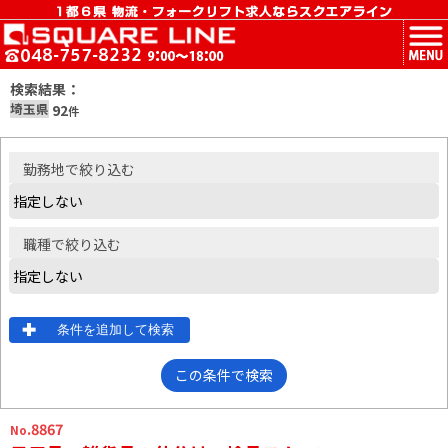
MENU
検索結果：
埼玉県
92
件
勤務地
で絞り込む
職種
で絞り込む
条件を追加して検索
この条件で検索
.8867
No