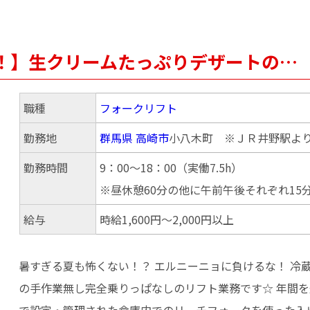
！】生クリームたっぷりデザートの…
職種
フォークリフト
勤務地
群馬県
高崎市
小八木町 ※ＪＲ井野駅より
勤務時間
9：00～18：00（実働7.5h）
※昼休憩60分の他に午前午後それぞれ15
給与
時給1,600円～2,000円以上
暑すぎる夏も怖くない！？ エルニーニョに負けるな！ 冷
の手作業無し完全乗りっぱなしのリフト業務です☆ 年間を
で設定・管理された倉庫内でのリーチフォークを使った入