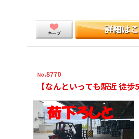
ープ
.8770
No
【なんといっても駅近 徒歩