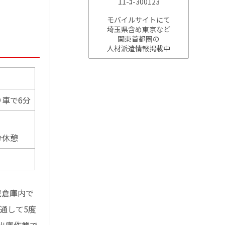
11-ﾕ-300123
モバイルサイトにて
埼玉県含め東京など
関東首都圏の
人材派遣情報掲載中
車で6分
分休憩
蔵倉庫内で
通して5度
出庫作業で