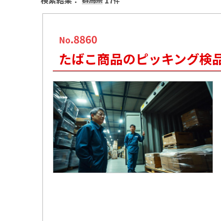
検索結果：
17
件
.8860
No
たばこ商品のピッキング検