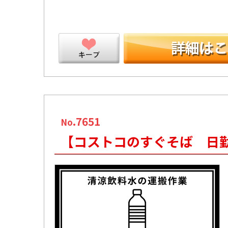
ープ
.7651
No
【コストコのすぐそば 日勤