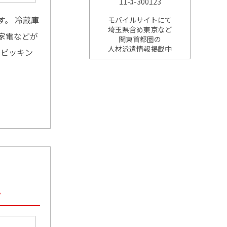
11-ﾕ-300123
。 冷蔵庫
モバイルサイトにて
埼玉県含め東京など
家電などが
関東首都圏の
人材派遣情報掲載中
のピッキン
…