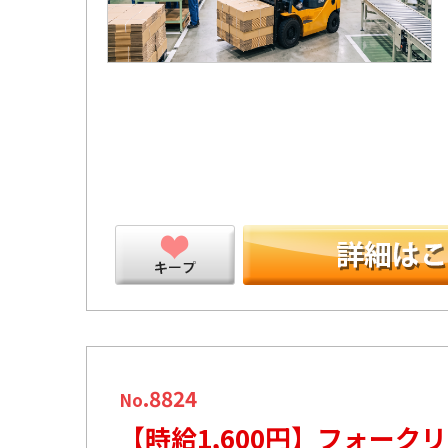
ープ
.8824
No
【時給1,600円】フォー