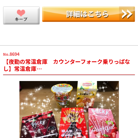
.8694
No
【夜勤の常温倉庫 カウンターフォーク乗りっぱな
し】常温倉庫…