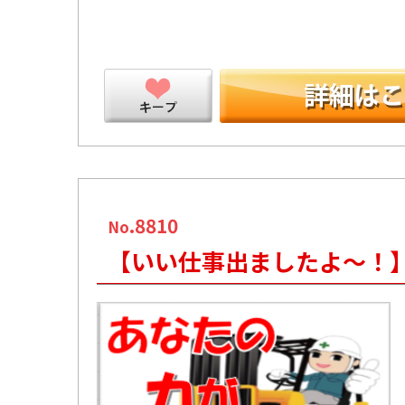
ープ
.8810
No
【いい仕事出ましたよ～！