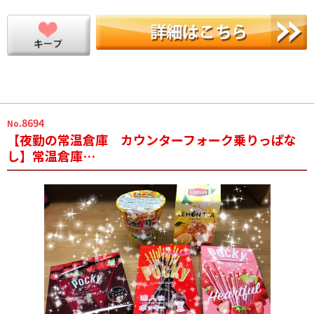
.8694
No
【夜勤の常温倉庫 カウンターフォーク乗りっぱな
し】常温倉庫…