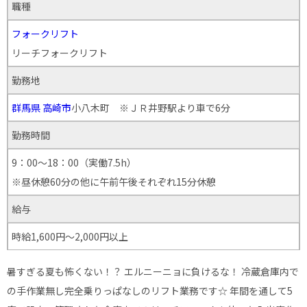
職種
フォークリフト
リーチフォークリフト
勤務地
群馬県
高崎市
小八木町 ※ＪＲ井野駅より車で6分
勤務時間
9：00～18：00（実働7.5h）
※昼休憩60分の他に午前午後それぞれ15分休憩
給与
時給1,600円～2,000円以上
暑すぎる夏も怖くない！？ エルニーニョに負けるな！ 冷蔵倉庫内で
の手作業無し完全乗りっぱなしのリフト業務です☆ 年間を通して5