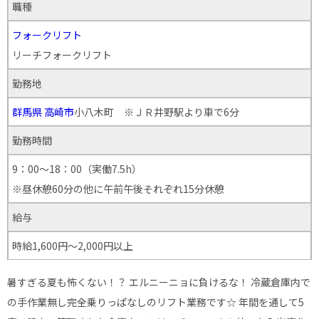
職種
フォークリフト
リーチフォークリフト
勤務地
群馬県
高崎市
小八木町 ※ＪＲ井野駅より車で6分
勤務時間
9：00～18：00（実働7.5h）
※昼休憩60分の他に午前午後それぞれ15分休憩
給与
時給1,600円～2,000円以上
暑すぎる夏も怖くない！？ エルニーニョに負けるな！ 冷蔵倉庫内で
の手作業無し完全乗りっぱなしのリフト業務です☆ 年間を通して5