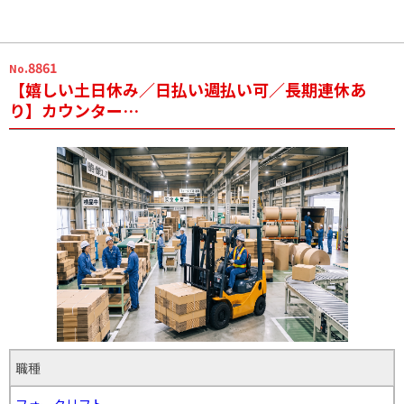
.8861
No
【嬉しい土日休み／日払い週払い可／長期連休あ
り】カウンター…
職種
フォークリフト