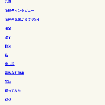
活躍
派遣先インタビュー
派遣先企業から徒歩5分
温泉
激辛
物流
猫
癒し系
素敵な町特集
解決
買ってみた
資格