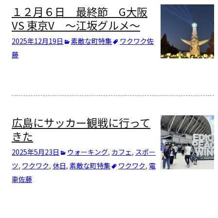
１２月６日 最終節 G大阪
VS 東京V ～江坂グルメ～
2025年12月19日
素敵な町特集
ワクワク
佐
藤
広島にサッカー観戦に行って
きた
2025年5月23日
ウォーキング
,
カフェ
,
スポー
ツ
,
ワクワク
,
休日
,
素敵な町特集
ワクワク
,
電
車
佐藤