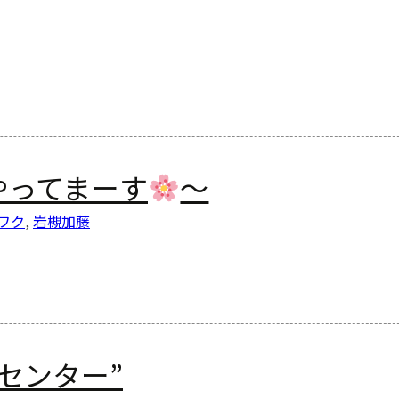
やってまーす
～
ワク
,
岩槻
加藤
センター”