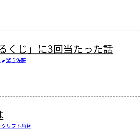
たるくじ」に3回当たった話
み
驚き
佐藤
は
ークリフト
角替