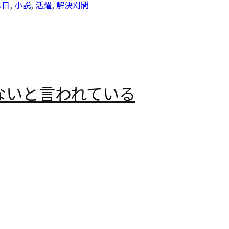
休日
,
小説
,
活躍
,
解決
刈間
ないと言われている