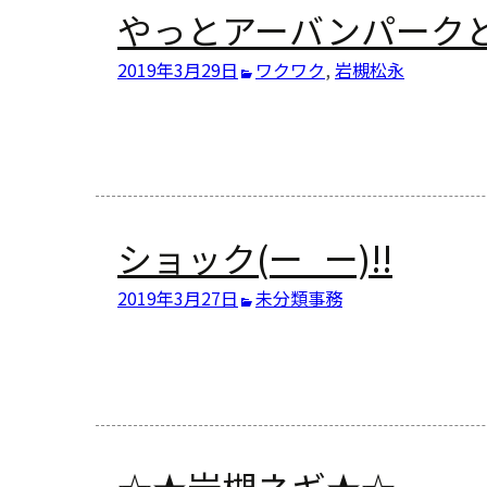
やっとアーバンパーク
2019年3月29日
ワクワク
,
岩槻
松永
ショック(ー_ー)!!
2019年3月27日
未分類
事務
☆★岩槻ネギ★☆