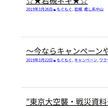
2019年3月26日
もぐもぐ
,
岩槻
,
癒し系
中山
～今ならキャンペーン
2019年3月22日
もぐもぐ
,
キャンペーン
,
ワク
”東京大空襲・戦災資料