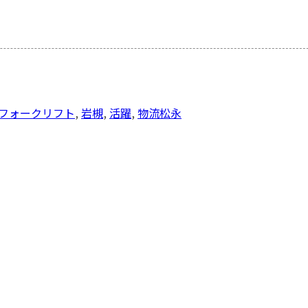
フォークリフト
,
岩槻
,
活躍
,
物流
松永