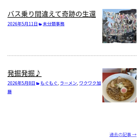
バス乗り間違えて奇跡の生還
2026年5月11日
未分類
事務
発掘発掘♪
2026年5月8日
もぐもぐ
,
ラーメン
,
ワクワク
加
藤
投
過去の記事 →