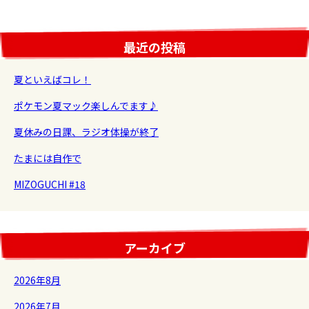
稿
ナ
最近の投稿
ビ
ゲ
夏といえばコレ！
ー
シ
ポケモン夏マック楽しんでます♪
ョ
夏休みの日課、ラジオ体操が終了
ン
たまには自作で
MIZOGUCHI #18
アーカイブ
2026年8月
2026年7月