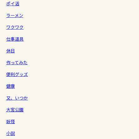
ポイ活
ラーメン
ワクワク
仕事道具
休日
作ってみた
便利グッズ
健康
又、いつか
大宮公園
妖怪
小説