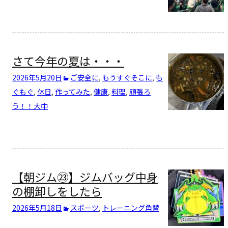
さて今年の夏は・・・
2026年5月20日
ご安全に
,
もうすぐそこに
,
も
ぐもぐ
,
休日
,
作ってみた
,
健康
,
料理
,
頑張ろ
う！！
大中
【朝ジム㉓】ジムバッグ中身
の棚卸しをしたら
2026年5月18日
スポーツ
,
トレーニング
角替