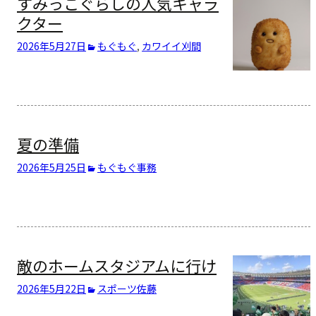
すみっこぐらしの人気キャラ
クター
2026年5月27日
もぐもぐ
,
カワイイ
刈間
夏の準備
2026年5月25日
もぐもぐ
事務
敵のホームスタジアムに行け
2026年5月22日
スポーツ
佐藤