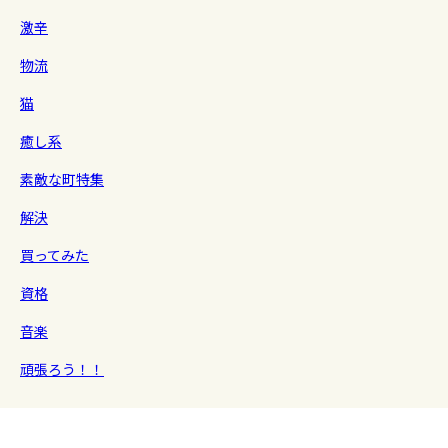
激辛
物流
猫
癒し系
素敵な町特集
解決
買ってみた
資格
音楽
頑張ろう！！