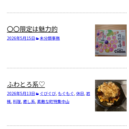
〇〇限定は魅力的
2026年5月15日
未分類
事務
ふわとろ系♡
2026年5月13日
ぐびぐび
,
もぐもぐ
,
休日
,
岩
槻
,
料理
,
癒し系
,
素敵な町特集
中山