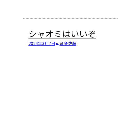
シャオミはいいぞ
2024年3月7日
音楽
佐藤
投
稿
ナ
ビ