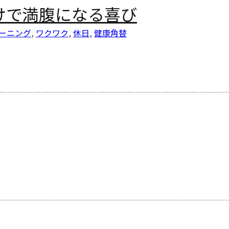
けで満腹になる喜び
ーニング
,
ワクワク
,
休日
,
健康
角替