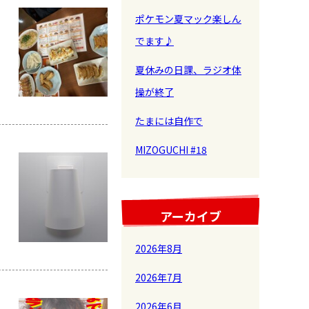
ポケモン夏マック楽しん
でます♪
夏休みの日課、ラジオ体
操が終了
たまには自作で
MIZOGUCHI #18
アーカイブ
2026年8月
2026年7月
2026年6月