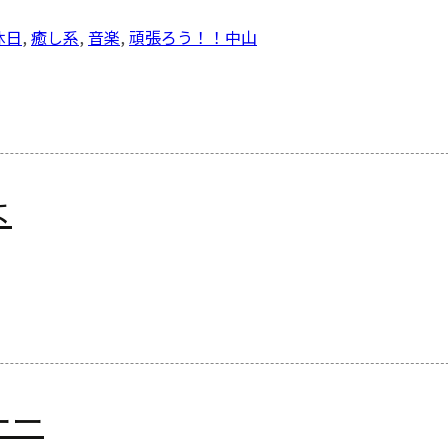
休日
,
癒し系
,
音楽
,
頑張ろう！！
中山
よ
ーー