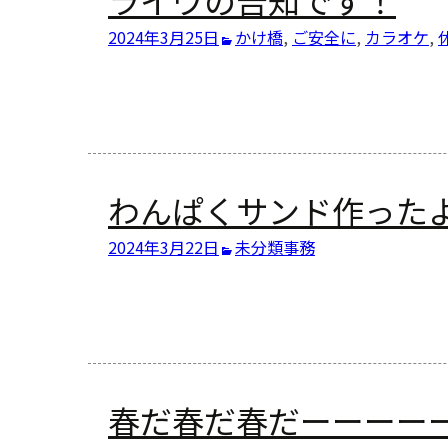
2024年3月25日
かけ橋
,
ご安全に
,
カラオケ
,
わんぱくサンド作った
2024年3月22日
未分類
事務
春だ春だ春だーーーー