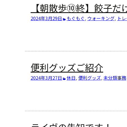
【朝散歩⑩終】餃子だ
2024年3月29日
もぐもぐ
,
ウォーキング
,
トレ
便利グッズご紹介
2024年3月27日
休日
,
便利グッズ
,
未分類
事務
ライヴの告知です！