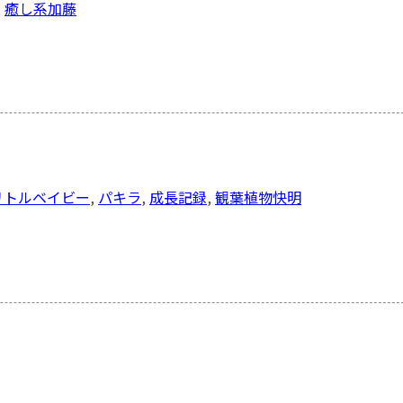
,
癒し系
加藤
リトルベイビー
,
パキラ
,
成長記録
,
観葉植物
快明