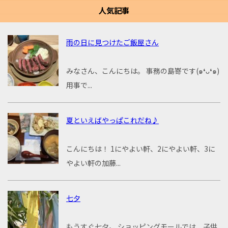
人気記事
雨の日に見つけたご飯屋さん
みなさん、こんにちは。 事務の島嵜です(๑❛ᴗ❛๑)
用事で...
夏といえばやっぱこれだね♪
こんにちは！ 1にやよい軒、2にやよい軒、3に
やよい軒の加藤...
七夕
もうすぐ七夕。 ショッピングモールでは、子供