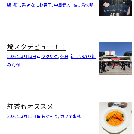
類
,
癒し系
なにわ男子
,
中島健人
,
推し活
快明
埼スタデビュー！！
2026年3月13日
ワクワク
,
休日
,
新しい取り組
み
刈間
紅茶もオススメ
2026年3月11日
もぐもぐ
,
カフェ
事務