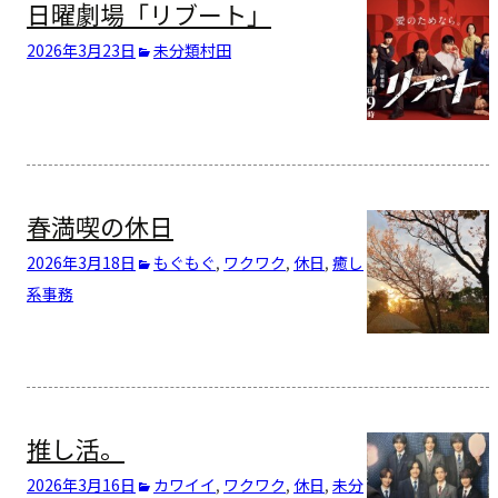
日曜劇場「リブート」
2026年3月23日
未分類
村田
春満喫の休日
2026年3月18日
もぐもぐ
,
ワクワク
,
休日
,
癒し
系
事務
推し活。
2026年3月16日
カワイイ
,
ワクワク
,
休日
,
未分