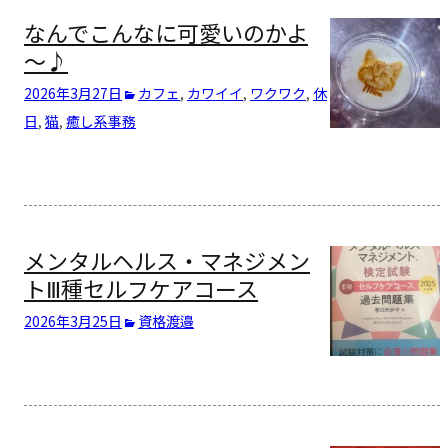
なんでこんなに可愛いのかよ
～♪
2026年3月27日
カフェ
,
カワイイ
,
ワクワク
,
休
日
,
猫
,
癒し系
事務
メンタルヘルス・マネジメン
トⅢ種セルフケアコース
2026年3月25日
資格
渡邉