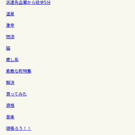
派遣先企業から徒歩5分
温泉
激辛
物流
猫
癒し系
素敵な町特集
解決
買ってみた
資格
音楽
頑張ろう！！