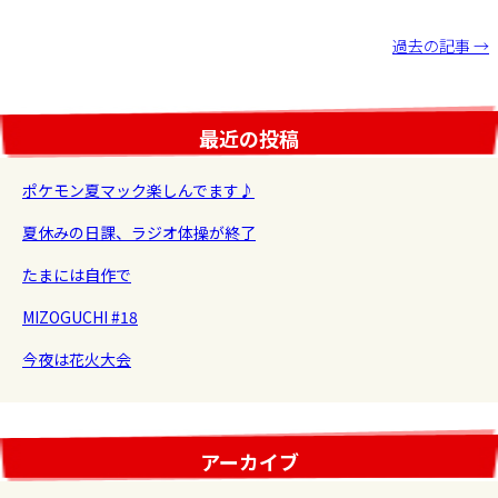
投
過去の記事 →
稿
ナ
最近の投稿
ビ
ゲ
ポケモン夏マック楽しんでます♪
ー
シ
夏休みの日課、ラジオ体操が終了
ョ
たまには自作で
ン
MIZOGUCHI #18
今夜は花火大会
アーカイブ