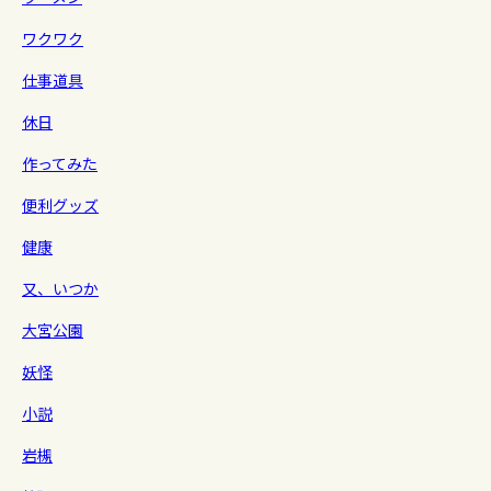
ワクワク
仕事道具
休日
作ってみた
便利グッズ
健康
又、いつか
大宮公園
妖怪
小説
岩槻