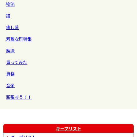
物流
猫
癒し系
素敵な町特集
解決
買ってみた
資格
音楽
頑張ろう！！
キープリスト