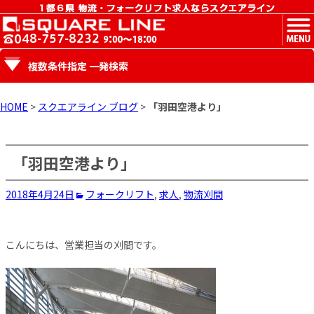
MENU
複数条件指定 一発検索
HOME
>
スクエアライン ブログ
>
「羽田空港より」
「羽田空港より」
2018年4月24日
フォークリフト
,
求人
,
物流
刈間
こんにちは、営業担当の刈間です。