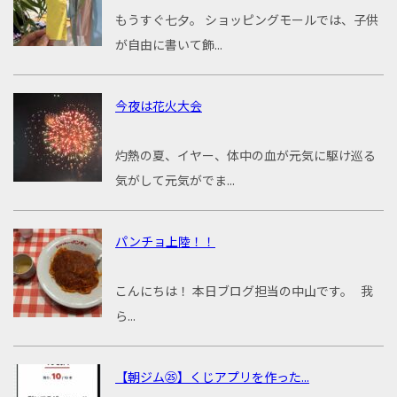
もうすぐ七夕。 ショッピングモールでは、子供
が自由に書いて飾...
今夜は花火大会
灼熱の夏、イヤー、体中の血が元気に駆け巡る
気がして元気がでま...
パンチョ上陸！！
こんにちは！ 本日ブログ担当の中山です。 我
ら...
【朝ジム㉕】くじアプリを作った...