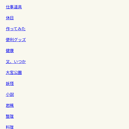
仕事道具
休日
作ってみた
便利グッズ
健康
又、いつか
大宮公園
妖怪
小説
岩槻
整理
料理