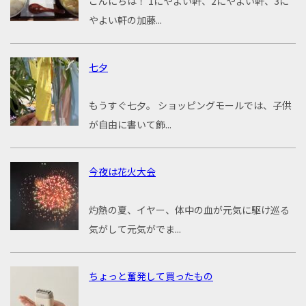
こんにちは！ 1にやよい軒、2にやよい軒、3に
やよい軒の加藤...
七夕
もうすぐ七夕。 ショッピングモールでは、子供
が自由に書いて飾...
今夜は花火大会
灼熱の夏、イヤー、体中の血が元気に駆け巡る
気がして元気がでま...
ちょっと奮発して買ったもの