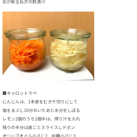
右が新玉ねぎの酢漬け
■キャロットラペ
にんじんは、1本皮をむき千切りにして
塩をまぶし10分おいたあと水分をしぼる
レモン2個のうち1個半は、搾り汁を入れ
残りの半分は皮ごとスライスしドボン
オリーブオイル小さじ2、砂糖小さじ3