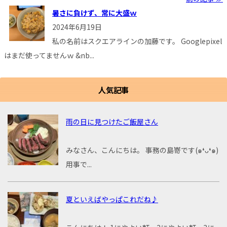
暑さに負けず、常に大盛ｗ
2024年6月19日
私の名前はスクエアラインの加藤です。 Googlepixel
はまだ使ってませんｗ &nb...
人気記事
雨の日に見つけたご飯屋さん
みなさん、こんにちは。 事務の島嵜です(๑❛ᴗ❛๑)
用事で...
夏といえばやっぱこれだね♪