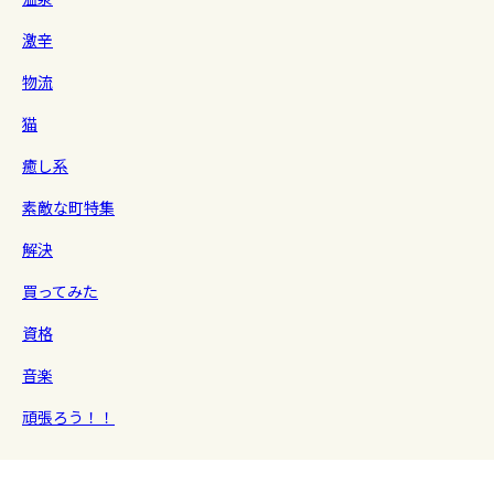
激辛
物流
猫
癒し系
素敵な町特集
解決
買ってみた
資格
音楽
頑張ろう！！