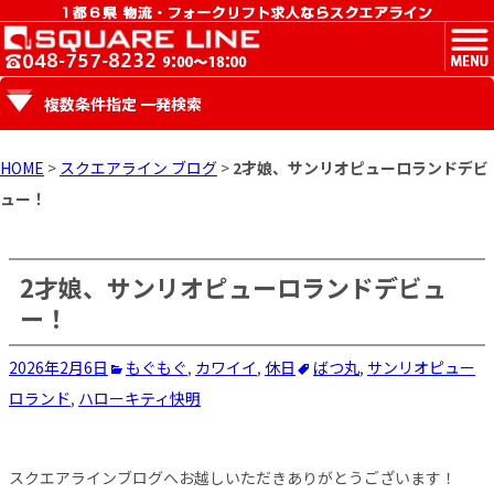
MENU
複数条件指定 一発検索
HOME
>
スクエアライン ブログ
>
2才娘、サンリオピューロランドデビ
ュー！
2才娘、サンリオピューロランドデビュ
ー！
2026年2月6日
もぐもぐ
,
カワイイ
,
休日
ばつ丸
,
サンリオピュー
ロランド
,
ハローキティ
快明
スクエアラインブログへお越しいただきありがとうございます！