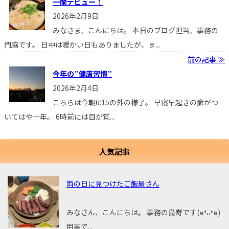
一蘭デビュー！
2026年2月9日
みなさま、こんにちは。 本日のブログ担当、事務の
門脇です。 日中は暖かい日もありましたが、ま...
前の記事 ≫
今年の”健康習慣”
2026年2月4日
こちらは今朝6:15の外の様子。 早寝早起きの癖がつ
いてはや一年。 6時前には目が覚...
人気記事
雨の日に見つけたご飯屋さん
みなさん、こんにちは。 事務の島嵜です(๑❛ᴗ❛๑)
用事で...