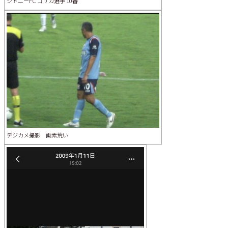
シドニーFC コリカ選手 10番
デジカメ撮影 画素荒い