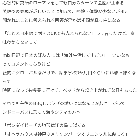
必然的に英語のロープレをしても自分のターンで会話が止まる
英語での表現が乏しいことに加えて、経験・体験が少ないがゆえ
聞かれたことに答えられる回答が浮かばず頭が真っ白になる
「たとえ日本語で話すのOKでも応えられない」って言ったけど、意
味わからないって
mixi日記で日本の知友人には「海外生活してすごい」「いいなぁ」
ってコメントもらうけど
絵的にグローバルなだけで、語学学校3か月目ぐらいには鬱っぽくな
って
時間になっても授業に行けず、ベッドから起き上がれずな日もあった
それでも午後のBBQしようぜの誘いにはなんとか起き上がって
シドニーバスに乗って海やシティの方へ
「ボンダイビーチの地形は江の島に似てる」
「オペラハウスは神戸のメリケンパークオリエンタルに似てる」