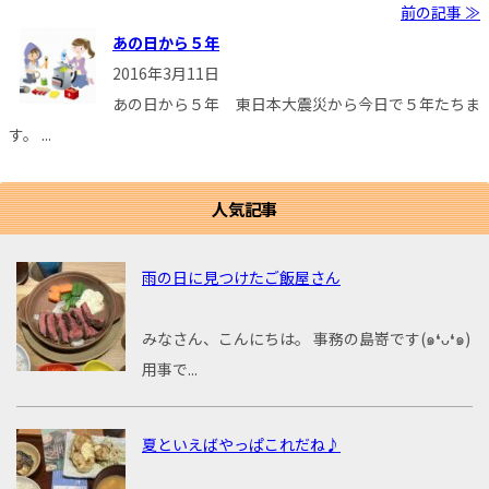
前の記事 ≫
あの日から５年
2016年3月11日
あの日から５年 東日本大震災から今日で５年たちま
す。 ...
人気記事
雨の日に見つけたご飯屋さん
みなさん、こんにちは。 事務の島嵜です(๑❛ᴗ❛๑)
用事で...
夏といえばやっぱこれだね♪