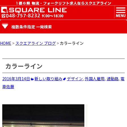
MENU
複数条件指定 一発検索
HOME
>
スクエアライン ブログ
>
カラーライン
カラーライン
2016年3月14日
新しい取り組み
デザイン
,
外国人雇用
,
通勤路
,
電
車
佐藤