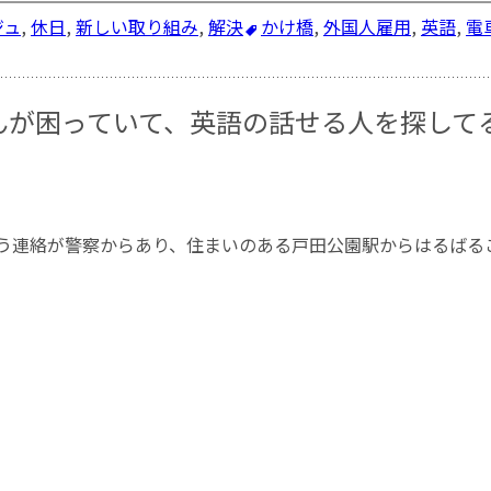
ジュ
,
休日
,
新しい取り組み
,
解決
かけ橋
,
外国人雇用
,
英語
,
電
んが困っていて、英語の話せる人を探して
う連絡が警察からあり、住まいのある戸田公園駅からはるばる