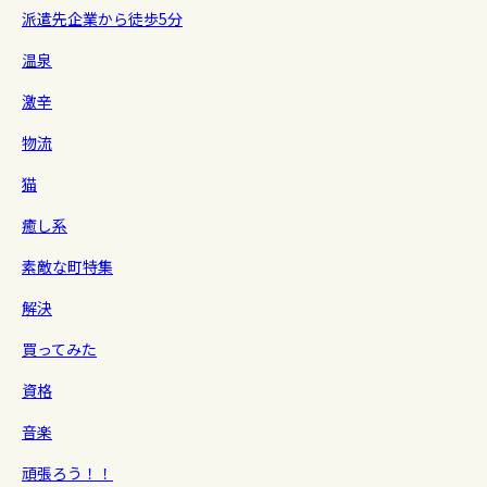
派遣先企業から徒歩5分
温泉
激辛
物流
猫
癒し系
素敵な町特集
解決
買ってみた
資格
音楽
頑張ろう！！