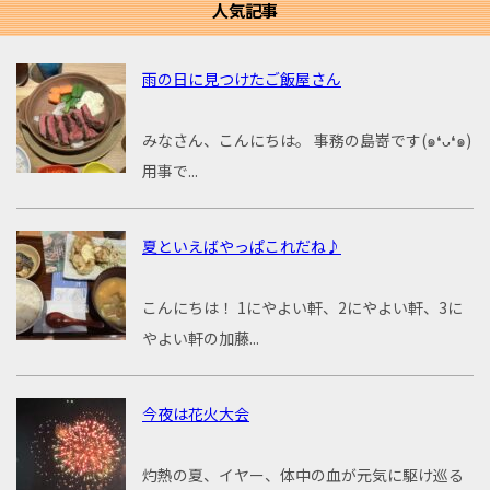
人気記事
雨の日に見つけたご飯屋さん
みなさん、こんにちは。 事務の島嵜です(๑❛ᴗ❛๑)
用事で...
夏といえばやっぱこれだね♪
こんにちは！ 1にやよい軒、2にやよい軒、3に
やよい軒の加藤...
今夜は花火大会
灼熱の夏、イヤー、体中の血が元気に駆け巡る