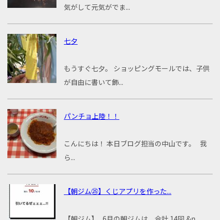
気がして元気がでま...
七夕
もうすぐ七夕。 ショッピングモールでは、子供
が自由に書いて飾...
パンチョ上陸！！
こんにちは！ 本日ブログ担当の中山です。 我
ら...
【朝ジム㉕】くじアプリを作った...
【朝ジム】 6月の朝ジムは、合計 14回 &n...