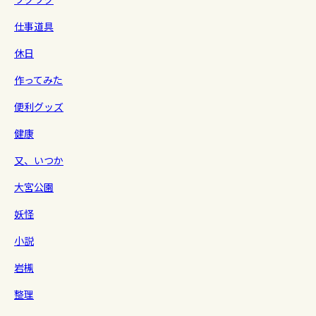
仕事道具
休日
作ってみた
便利グッズ
健康
又、いつか
大宮公園
妖怪
小説
岩槻
整理