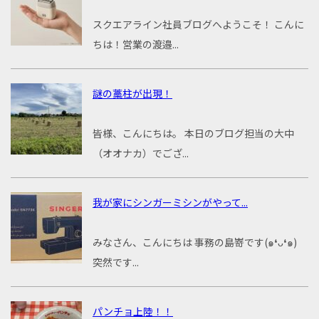
スクエアライン社員ブログへようこそ！ こんに
ちは！営業の渡邉...
謎の藁柱が出現！
皆様、こんにちは。 本日のブログ担当の大中
（オオナカ）でござ...
我が家にシンガーミシンがやって...
みなさん、こんにちは 事務の島嵜です(๑❛ᴗ❛๑)
突然です...
パンチョ上陸！！