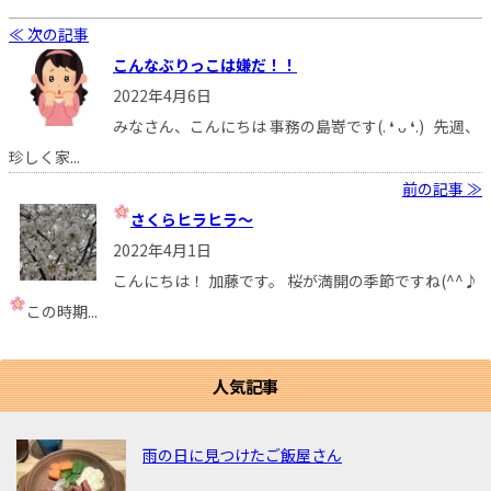
≪ 次の記事
こんなぶりっこは嫌だ！！
2022年4月6日
みなさん、こんにちは 事務の島嵜です(. ❛ ᴗ ❛.) 先週、
珍しく家...
前の記事 ≫
さくらヒラヒラ～
2022年4月1日
こんにちは！ 加藤です。 桜が満開の季節ですね(^^♪
この時期...
人気記事
雨の日に見つけたご飯屋さん