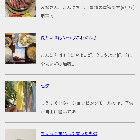
みなさん、こんにちは。 事務の島嵜です(๑❛ᴗ❛๑)
用事で...
夏といえばやっぱこれだね♪
こんにちは！ 1にやよい軒、2にやよい軒、3に
やよい軒の加藤...
七夕
もうすぐ七夕。 ショッピングモールでは、子供
が自由に書いて飾...
ちょっと奮発して買ったもの