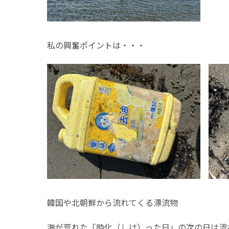
私の興奮ポイントは・・・
韓国や北朝鮮から流れてくる漂流物
海が荒れた「時化（しけ）った日」の次の日は流