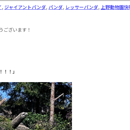
イ
,
ジャイアントパンダ
,
パンダ
,
レッサーパンダ
,
上野動物園
快
うございます！
！！！」