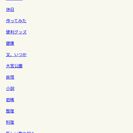
休日
作ってみた
便利グッズ
健康
又、いつか
大宮公園
妖怪
小説
岩槻
整理
料理