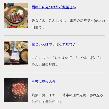
雨の日に見つけたご飯屋さん
みなさん、こんにちは。 事務の島嵜です(๑❛ᴗ❛๑)
用事で...
夏といえばやっぱこれだね♪
こんにちは！ 1にやよい軒、2にやよい軒、3に
やよい軒の加藤...
今夜は花火大会
灼熱の夏、イヤー、体中の血が元気に駆け巡る
気がして元気がでま...