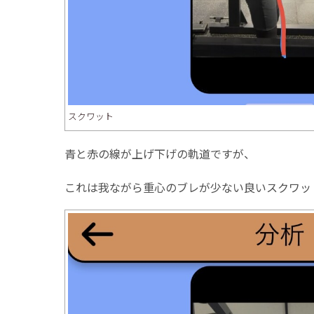
スクワット
青と赤の線が上げ下げの軌道ですが、
これは我ながら重心のブレが少ない良いスクワッ