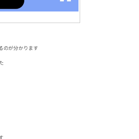
るのが分かります
た
す