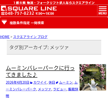
MENU
複数条件指定 一発検索
HOME
>
スクエアライン ブログ
タグ別アーカイブ: メッツァ
ムーミンバレーパークに行っ
てきました♪
2026年4月20日
カワイイ
,
休日
ムーミン
,
ム
ーミンバレーパーク
,
メッツァ
,
ラビュー
,
飯能
快
明