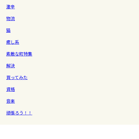
激辛
物流
猫
癒し系
素敵な町特集
解決
買ってみた
資格
音楽
頑張ろう！！