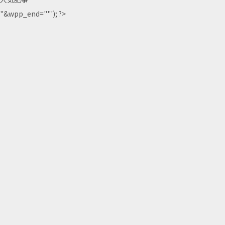
"&wpp_end=""'); ?>