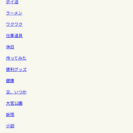
ポイ活
ラーメン
ワクワク
仕事道具
休日
作ってみた
便利グッズ
健康
又、いつか
大宮公園
妖怪
小説