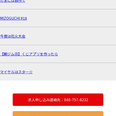
たまには自作で
MIZOGUCHI #18
今夜は花火大会
【朝ジム㉕】くじアプリを作ったら
マイケルはスター☆
求人申し込み連絡先：048-757-8232