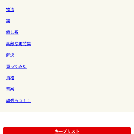
物流
猫
癒し系
素敵な町特集
解決
買ってみた
資格
音楽
頑張ろう！！
キープリスト