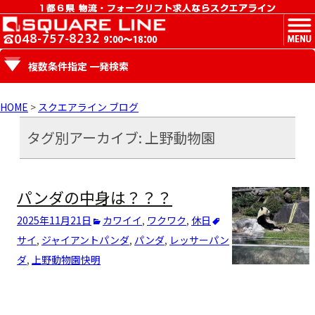
MENU
複数条件指定 一発検索
HOME
>
スクエアライン ブログ
タグ別アーカイブ: 上野動物園
パンダの中身は？？？
2025年11月21日
カワイイ
,
ワクワク
,
休日
サイ
,
ジャイアントパンダ
,
パンダ
,
レッサーパン
ダ
,
上野動物園
快明