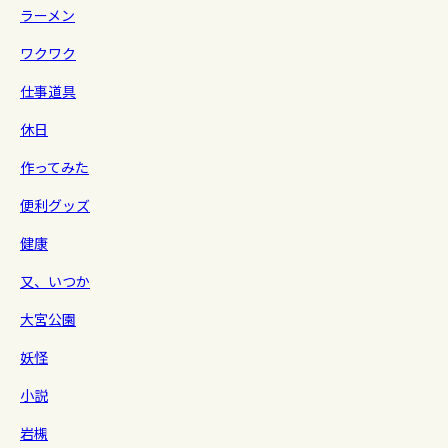
ラーメン
ワクワク
仕事道具
休日
作ってみた
便利グッズ
健康
又、いつか
大宮公園
妖怪
小説
岩槻