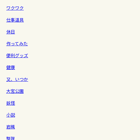
ワクワク
仕事道具
休日
作ってみた
便利グッズ
健康
又、いつか
大宮公園
妖怪
小説
岩槻
整理