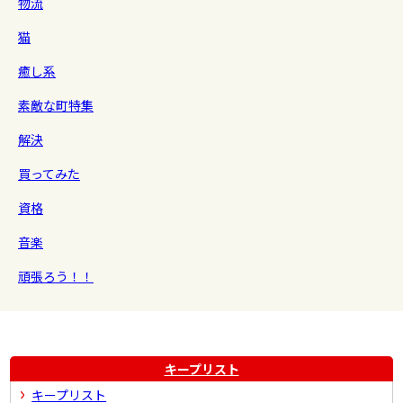
物流
猫
癒し系
素敵な町特集
解決
買ってみた
資格
音楽
頑張ろう！！
キープリスト
キープリスト