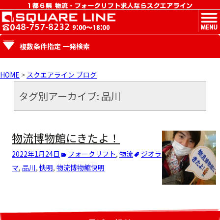
MENU
複数条件指定 一発検索
HOME
>
スクエアライン ブログ
タグ別アーカイブ: 品川
物流博物館にきたよ！
2022年1月24日
フォークリフト
,
物流
ジオラ
マ
,
品川
,
快明
,
物流博物館
快明