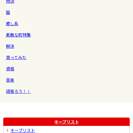
物流
猫
癒し系
素敵な町特集
解決
買ってみた
資格
音楽
頑張ろう！！
キープリスト
キープリスト