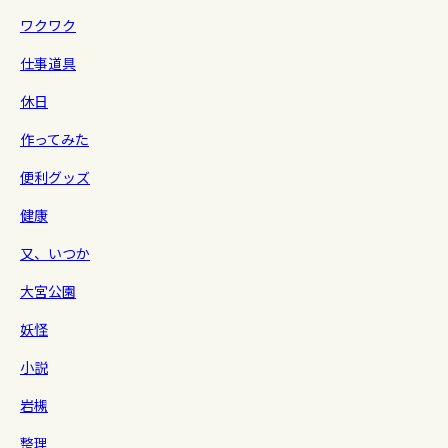
ワクワク
仕事道具
休日
作ってみた
便利グッズ
健康
又、いつか
大宮公園
妖怪
小説
岩槻
整理