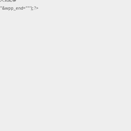
"&wpp_end=""'); ?>