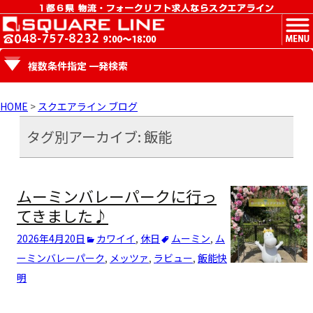
MENU
複数条件指定 一発検索
HOME
>
スクエアライン ブログ
タグ別アーカイブ: 飯能
ムーミンバレーパークに行っ
てきました♪
2026年4月20日
カワイイ
,
休日
ムーミン
,
ム
ーミンバレーパーク
,
メッツァ
,
ラビュー
,
飯能
快
明