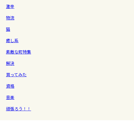
激辛
物流
猫
癒し系
素敵な町特集
解決
買ってみた
資格
音楽
頑張ろう！！