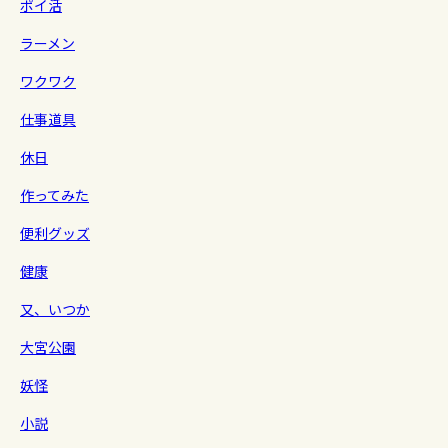
ポイ活
ラーメン
ワクワク
仕事道具
休日
作ってみた
便利グッズ
健康
又、いつか
大宮公園
妖怪
小説