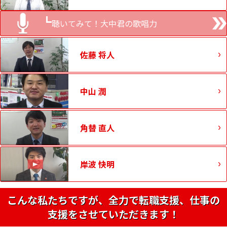
聴いてみて！大中君の歌唱力
佐藤 将人
中山 潤
角替 直人
岸波 快明
こんな私たちですが、全力で転職支援、仕事の
支援をさせていただきます！