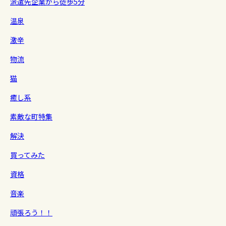
派遣先企業から徒歩5分
温泉
激辛
物流
猫
癒し系
素敵な町特集
解決
買ってみた
資格
音楽
頑張ろう！！