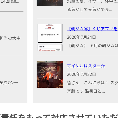
 &n...
灼熱の夏、イヤー、体中の
る気がして元気がでま...
【朝ジム㉕】くじアプリを
2026年7月24日
グ担当の大中
【朝ジム】 6月の朝ジムは、合
マイケルはスター☆
2026年7月22日
26/27シー
皆さん こんにちは！ ス
斉藤です 酷暑日と...
が責任をもって対応させていた