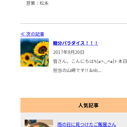
営業：松永
≪ 次の記事
糖分パラダイス！！！
2017年9月20日
皆さん、こんにちは٩(๑>◡<๑)۶ 本日、ブログ
担当の山﨑です!! &nb...
人気記事
雨の日に見つけたご飯屋さん