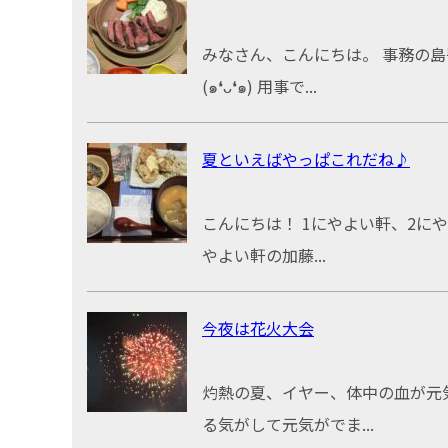
みなさん、こんにちは。 事務の島
(๑❛ᴗ❛๑) 用事で...
夏といえばやっぱこれだね♪
こんにちは！ 1にやよい軒、2に
やよい軒の加藤...
今夜は花火大会
灼熱の夏、イヤー、体中の血が元
る気がして元気がでま...