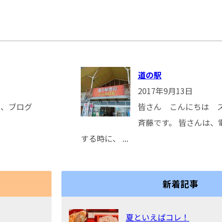
道の駅
2017年9月13日
皆さん こんにちは 
斉藤です。 皆さんは、
する時に、 ...
新着記事
夏といえばコレ！