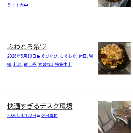
う！！
大中
ふわとろ系♡
2026年5月13日
ぐびぐび
,
もぐもぐ
,
休日
,
岩
槻
,
料理
,
癒し系
,
素敵な町特集
中山
快適すぎるデスク環境
2026年4月22日
休日
事務