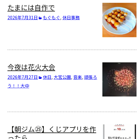
たまには自作で
2026年7月31日
もぐもぐ
,
休日
事務
今夜は花火大会
2026年7月27日
休日
,
大宮公園
,
音楽
,
頑張ろ
う！！
大中
【朝ジム㉕】くじアプリを作
ったら