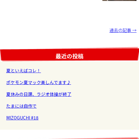
投
過去の記事 →
稿
ナ
最近の投稿
ビ
ゲ
夏といえばコレ！
ー
シ
ポケモン夏マック楽しんでます♪
ョ
夏休みの日課、ラジオ体操が終了
ン
たまには自作で
MIZOGUCHI #18