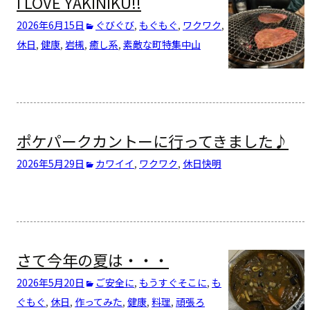
I LOVE YAKINIKU!!
2026年6月15日
ぐびぐび
,
もぐもぐ
,
ワクワク
,
休日
,
健康
,
岩槻
,
癒し系
,
素敵な町特集
中山
ポケパークカントーに行ってきました♪
2026年5月29日
カワイイ
,
ワクワク
,
休日
快明
さて今年の夏は・・・
2026年5月20日
ご安全に
,
もうすぐそこに
,
も
ぐもぐ
,
休日
,
作ってみた
,
健康
,
料理
,
頑張ろ