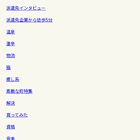
派遣先インタビュー
派遣先企業から徒歩5分
温泉
激辛
物流
猫
癒し系
素敵な町特集
解決
買ってみた
資格
音楽