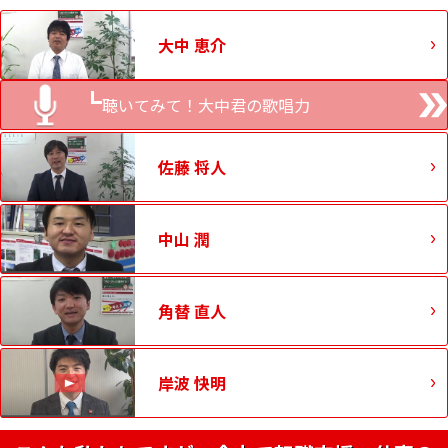
大中 恵介
聴いてみて！大中君の歌唱力
佐藤 将人
中山 潤
角替 直人
岸波 快明