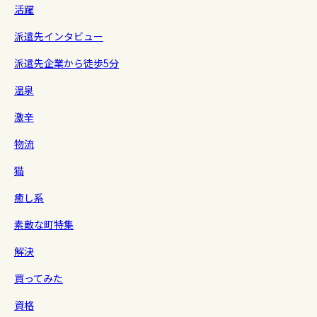
活躍
派遣先インタビュー
派遣先企業から徒歩5分
温泉
激辛
物流
猫
癒し系
素敵な町特集
解決
買ってみた
資格