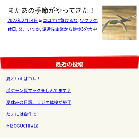
またあの季節がやってきた！
2022年2月14日
コロナに負けるな
,
ワクワク
,
休日
,
又、いつか
,
派遣先企業から徒歩5分
大中
最近の投稿
夏といえばコレ！
ポケモン夏マック楽しんでます♪
夏休みの日課、ラジオ体操が終了
たまには自作で
MIZOGUCHI #18