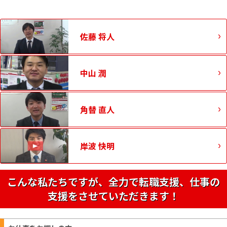
佐藤 将人
中山 潤
角替 直人
岸波 快明
こんな私たちですが、全力で転職支援、仕事の
支援をさせていただきます！