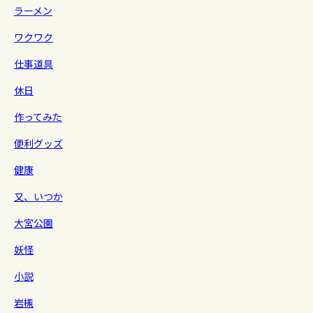
ラーメン
ワクワク
仕事道具
休日
作ってみた
便利グッズ
健康
又、いつか
大宮公園
妖怪
小説
岩槻