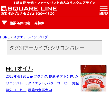
MENU
複数条件指定 一発検索
HOME
>
スクエアライン ブログ
タグ別アーカイブ: シリコンバレー
MCTオイル
2018年4月20日
ワクワク
,
健康
ケトン体
,
シ
リコンバレー
,
ダイエット
,
バターコーヒー
,
完全
無欠コーヒー
,
最強の食事
大中