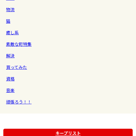
物流
猫
癒し系
素敵な町特集
解決
買ってみた
資格
音楽
頑張ろう！！
キープリスト