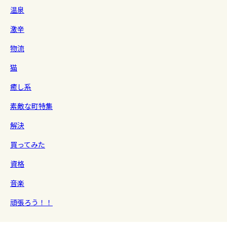
温泉
激辛
物流
猫
癒し系
素敵な町特集
解決
買ってみた
資格
音楽
頑張ろう！！