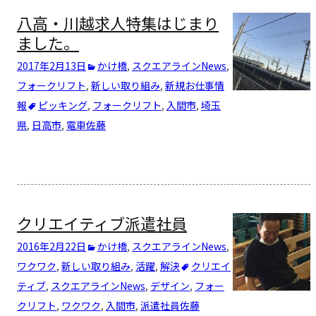
八高・川越求人特集はじまり
ました。
2017年2月13日
かけ橋
,
スクエアラインNews
,
フォークリフト
,
新しい取り組み
,
新規お仕事情
報
ピッキング
,
フォークリフト
,
入間市
,
埼玉
県
,
日高市
,
電車
佐藤
クリエイティブ派遣社員
2016年2月22日
かけ橋
,
スクエアラインNews
,
ワクワク
,
新しい取り組み
,
活躍
,
解決
クリエイ
ティブ
,
スクエアラインNews
,
デザイン
,
フォー
クリフト
,
ワクワク
,
入間市
,
派遣社員
佐藤