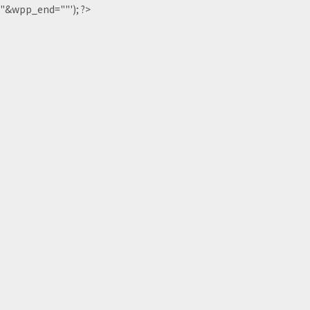
"&wpp_end=""'); ?>