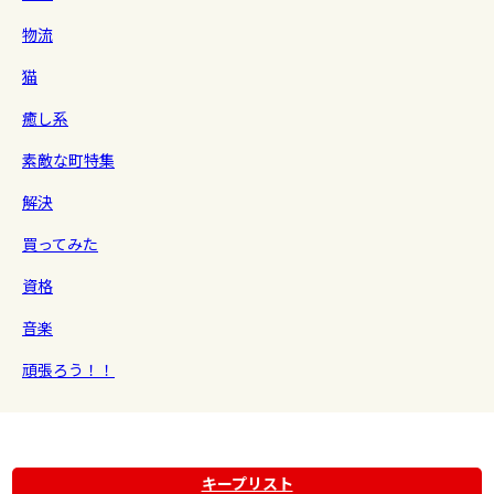
物流
猫
癒し系
素敵な町特集
解決
買ってみた
資格
音楽
頑張ろう！！
キープリスト