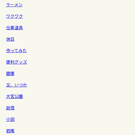
ラーメン
ワクワク
仕事道具
休日
作ってみた
便利グッズ
健康
又、いつか
大宮公園
妖怪
小説
岩槻