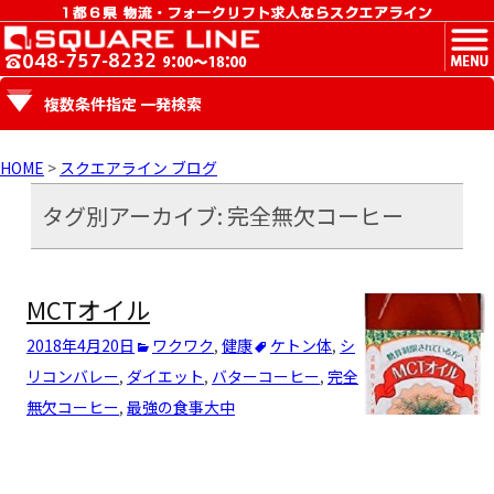
MENU
複数条件指定 一発検索
HOME
>
スクエアライン ブログ
タグ別アーカイブ: 完全無欠コーヒー
MCTオイル
2018年4月20日
ワクワク
,
健康
ケトン体
,
シ
リコンバレー
,
ダイエット
,
バターコーヒー
,
完全
無欠コーヒー
,
最強の食事
大中