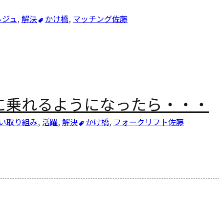
ルジュ
,
解決
かけ橋
,
マッチング
佐藤
に乗れるようになったら・・・
い取り組み
,
活躍
,
解決
かけ橋
,
フォークリフト
佐藤