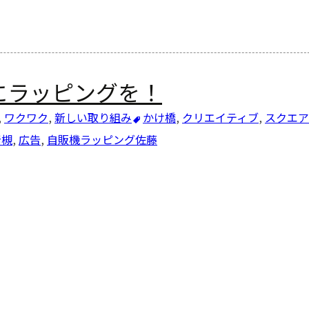
にラッピングを！
,
ワクワク
,
新しい取り組み
かけ橋
,
クリエイティブ
,
スクエア
岩槻
,
広告
,
自販機ラッピング
佐藤