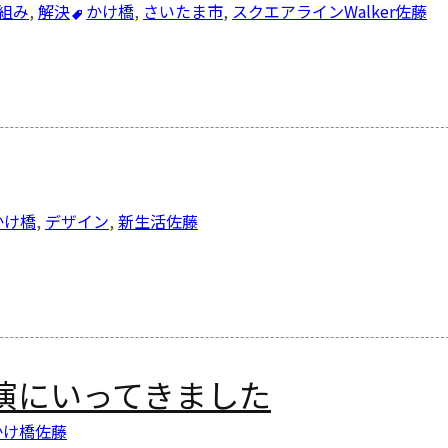
組み
,
解決
かけ橋
,
さいたま市
,
スクエアラインWalker
佐藤
かけ橋
,
デザイン
,
新生活
佐藤
公演にいってきました
かけ橋
佐藤