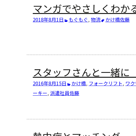
マンガでやさしくわか
2018年8月1日
もぐもぐ
,
物流
かけ橋
佐藤
スタッフさんと一緒に
2016年8月15日
かけ橋
,
フォークリフト
,
ワク
ーキー
,
派遣社員
佐藤